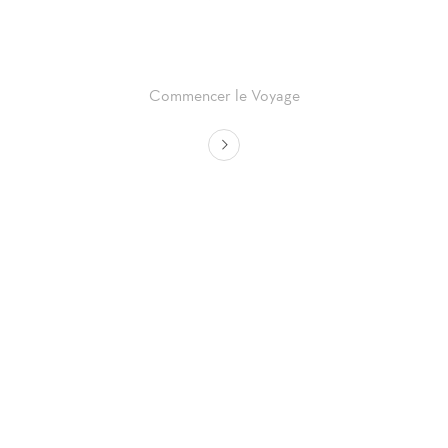
r Bernstein
Premiers & Grands Crus
Commencer le Voyage
Recommencer le Voyage